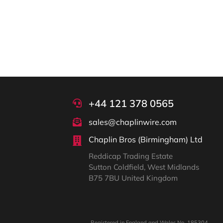
+44 121 378 0565
sales@chaplinwire.com
Chaplin Bros (Birmingham) Ltd
Reddicap Trading Estate
Sutton Coldfield, West Midlands
B75 7BU United Kingdom
Registered in England and Wales No. 185304