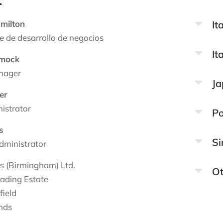
It
milton
 de desarrollo de negocios
It
mmock
nager
Ja
er
istrator
Po
s
Si
dministrator
s (Birmingham) Ltd.
Ot
ading Estate
field
nds