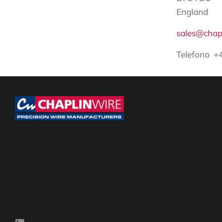
England
sales@chap
Telefono +