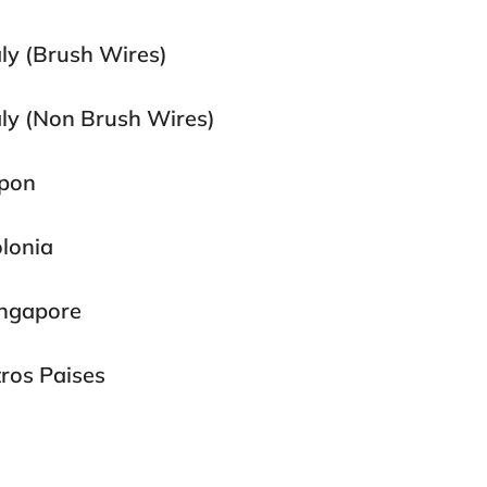
aly (Brush Wires)
aly (Non Brush Wires)
pon
lonia
ngapore
ros Paises