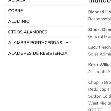
COBRE
Richard Ha
Responsable
ALUMINIO
Stuart Di
OTROS ALAMBRES
General Ma
ALAMBRE PORTACERDAS
Lucy Fletch
ALAMBRES DE RESISTENCIA
Sales Admin
Kara Wilke
Accounts A
Chaplin Bro
Reddicap Tr
Sutton Cold
West Midla
B75 7BU