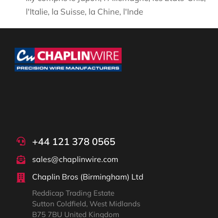
l'Italie, la Suisse, la Chine, l'Inde
+44 121 378 0565
sales@chaplinwire.com
Chaplin Bros (Birmingham) Ltd
Reddicap Trading Estate
Sutton Coldfield, West Midlands
B75 7BU United Kingdom