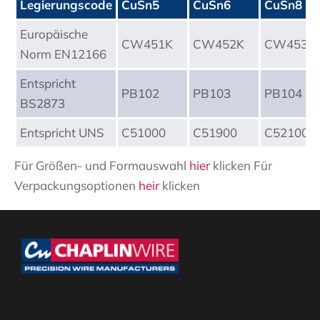
Legierungscode
CuSn5
CuSn6
CuSn8
Europäische
CW451K
CW452K
CW453K
Norm EN12166
Entspricht
PB102
PB103
PB104
BS2873
Entspricht UNS
C51000
C51900
C52100
Für Größen- und Formauswahl
hier
klicken Für
Verpackungsoptionen
heir
klicken